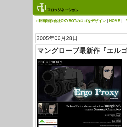
« 映画制作会社OXYBOTのロゴをデザイン
|
HOME
|
『
2005年06月28日
マングローブ最新作『エル