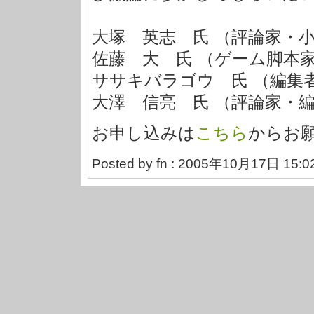
大塚 英志 氏 （評論家・
佐藤 大 氏 （ゲーム脚本
ササキバラゴウ 氏 （編集
大澤 信亮 氏 （評論家・
お申し込みは
こちら
からお
Posted by fn : 2005年10月17日 15:0