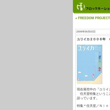
« FREEDOM PROJEC
2006年06月02日
ユリイカ２００６年 
現在発売中の『ユリイ
任天堂特集ということ
語っています。
特集＊任天堂／Ｎｉｎ