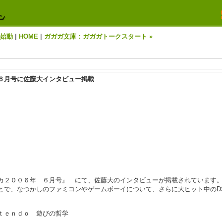
T始動
|
HOME
|
ガガガ文庫：ガガガトークスタート »
６月号に佐藤大インタビュー掲載
カ２００６年 ６月号』 にて、佐藤大のインタビューが掲載されています
で、なつかしのファミコンやゲームボーイについて、さらに大ヒット中のD
ｔｅｎｄｏ 遊びの哲学