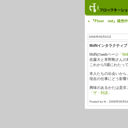
« 『Floor net』発売
2006年09月01日
MdNインタラクティ
MdNのwebページ
「M
佐藤大と草野剛さんの
これから5週にわたっ
本人たちの出会いから
現在の仕事にどう影響
興味のあるかたは是非
「ザ・対談」
Posted by fn : 2006年09月0