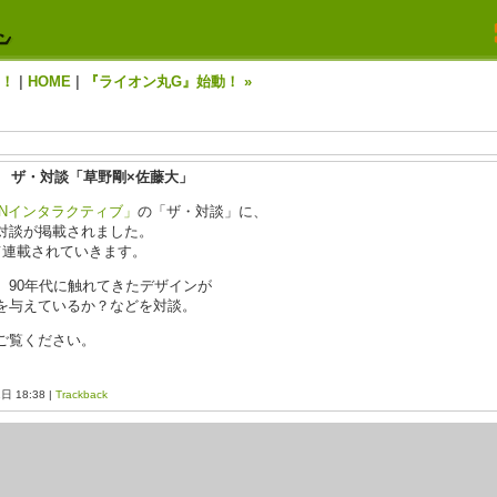
中！
|
HOME
|
『ライオン丸G』始動！ »
ブ ザ・対談「草野剛×佐藤大」
dNインタラクティブ」
の「ザ・対談」に、
対談が掲載されました。
て連載されていきます。
、90年代に触れてきたデザインが
を与えているか？などを対談。
ご覧ください。
1日 18:38 |
Trackback