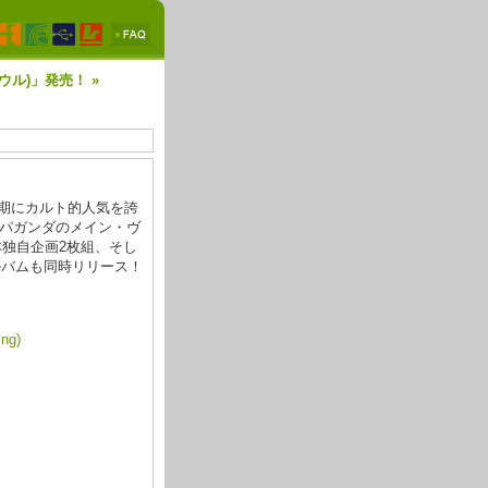
ソウル)」発売！ »
黄金期にカルト的人気を誇
パガンダのメイン・ヴ
本独自企画2枚組、そし
ルバムも同時リリース！
ng)