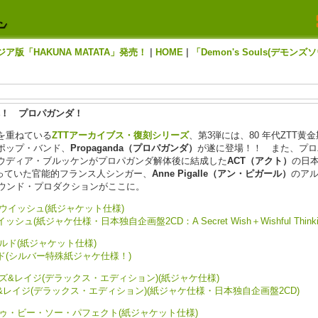
アジア版「HAKUNA MATATA」発売！
|
HOME
|
「Demon's Souls(デモンズ
弾！ プロパガンダ！
を重ねている
ZTTアーカイブス・復刻シリーズ
、第3弾には、80 年代ZTT
ポップ・バンド、
Propaganda（プロパガンダ）
が遂に登場！！ また、プロ
ウディア・ブルッケンがプロパガンダ解体後に結成した
ACT（アクト）
の日
放っていた官能的フランス人シンガー、
Anne Pigalle（アン・ピガール）
のア
サウンド・プロダクションがここに。
(紙ジャケ仕様・日本独自企画盤2CD：A Secret Wish＋Wishful Thinki
ド(シルバー特殊紙ジャケ仕様！)
レイジ(デラックス・エディション)(紙ジャケ仕様・日本独自企画盤2CD)