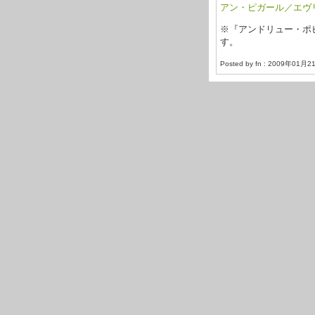
アン・ピガール／エヴ
※『アンドリュー・ポピ
す。
Posted by fn : 2009年01月2