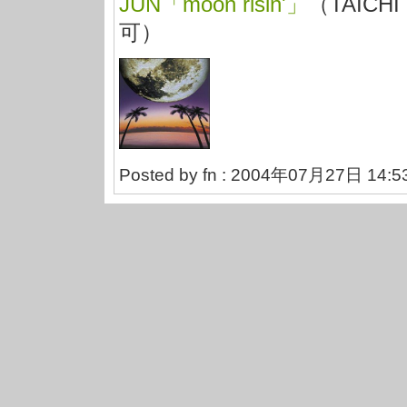
JUN「moon risin'」
（TAIC
可）
Posted by fn : 2004年07月27日 14:5