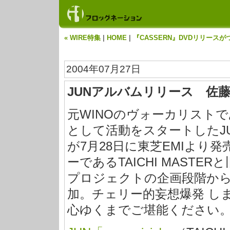
« WIRE特集
|
HOME
|
『CASSERN』DVDリリースが
2004年07月27日
JUNアルバムリリース 佐
元WINOのヴォーカリストで
として活動をスタートしたJ
が7月28日に東芝EMIより
ーであるTAICHI MAST
プロジェクトの企画段階か
加。チェリー的妄想爆発 し
心ゆくまでご堪能ください